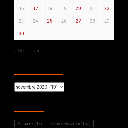
16
17
18
19
20
21
22
23
24
25
26
27
28
29
30
« Oct
Déc »
BACK TO THE PAST
SELECTION
Actualite
(42)
Bande Dessinée
(162)