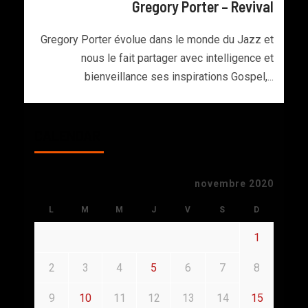
Gregory Porter – Revival
Gregory Porter évolue dans le monde du Jazz et
nous le fait partager avec intelligence et
bienveillance ses inspirations Gospel,...
CALENDAR
novembre 2020
L
M
M
J
V
S
D
1
2
3
4
5
6
7
8
9
10
11
12
13
14
15