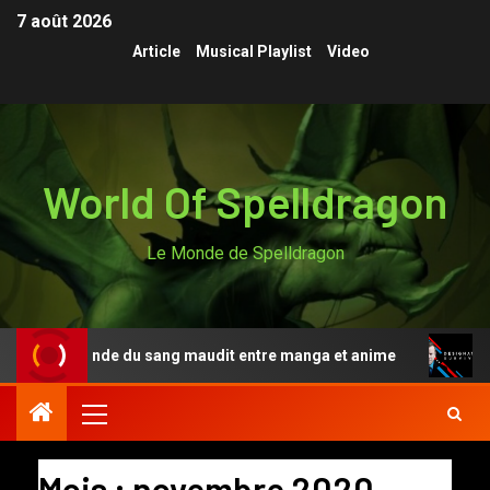
7 août 2026
Article
Musical Playlist
Video
World Of Spelldragon
Le Monde de Spelldragon
la légende du sang maudit entre manga et anime
Design
Mois :
novembre 2020