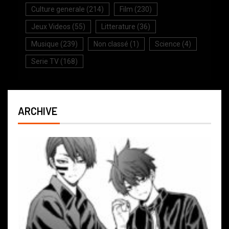
Culture generale
(214)
Film
(230)
Jeux Videos
(55)
Litterature
(36)
Musique
(239)
Non classé
(1)
Science
(4)
Serie TV
(168)
ARCHIVE