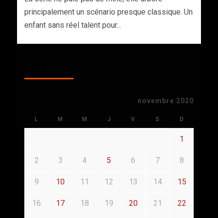
principalement un scénario presque classique. Un
enfant sans réel talent pour...
CALENDAR
novembre 2020
L
M
M
J
V
S
D
1
2
3
4
5
6
7
8
9
10
11
12
13
14
15
16
17
18
19
20
21
22