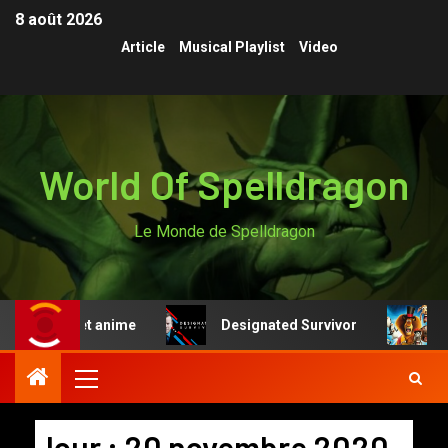
8 août 2026
Article
Musical Playlist
Video
World Of Spelldragon
Le Monde de Spelldragon
re manga et anime
Designated Survivor
Mad
Jour :
20 novembre 2020