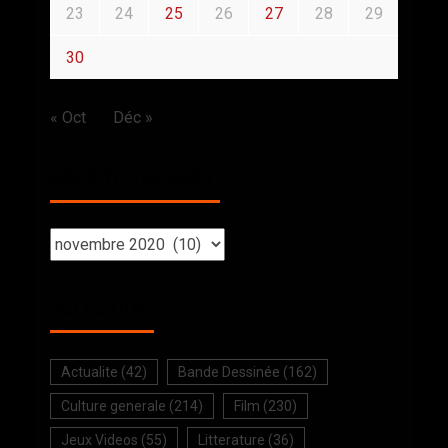
23
24
25
26
27
28
29
30
« Oct
Déc »
BACK TO THE PAST
SELECTION
Actualite
(42)
Bande Dessinée
(162)
Culture generale
(214)
Film
(230)
Jeux Videos
(55)
Litterature
(36)