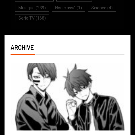
Musique
(239)
Non classé
(1)
Science
(4)
Serie TV
(168)
ARCHIVE