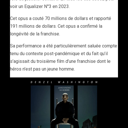
voir un Equalizer N°3 en 2023.
Cet opus a couté 70 millions de dollars et rapporté
191 millions de dollars. Cet opus a confirmé la
longévité de la franchise.
Sa performance a été particulièrement saluée compte
tenu du contexte post-pandémique et du fait qu’il
s’agissait du troisième film d’une franchise dont le
héros n’est pas un jeune homme.