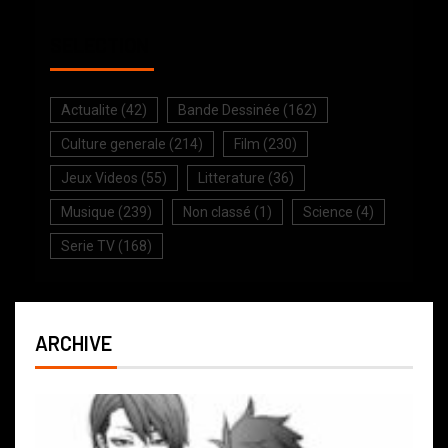
SELECTION
Actualite
(42)
Bande Dessinée
(162)
Culture generale
(214)
Film
(230)
Jeux Videos
(55)
Litterature
(36)
Musique
(239)
Non classé
(1)
Science
(4)
Serie TV
(168)
ARCHIVE