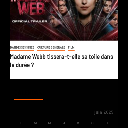
BANDE DESSINÉE
CULTURE GENERALE
FILM
Madame Webb tissera-t-elle sa toile dans
la durée ?
CALENDAR
juin 2025
L
M
M
J
V
S
D