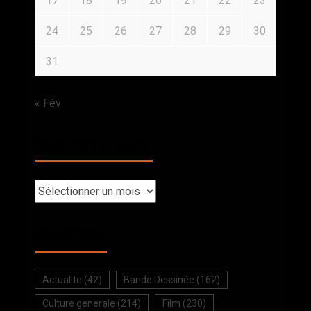
17
18
19
20
21
22
23
24
25
26
27
28
29
30
31
« Fév
BACK TO THE PAST
SELECTION
Actualite
(42)
Bande Dessinée
(162)
Culture generale
(214)
Film
(230)