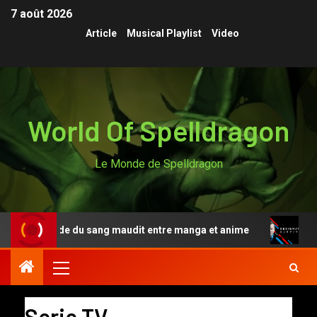
7 août 2026
Article
Musical Playlist
Video
World Of Spelldragon
Le Monde de Spelldragon
a légende du sang maudit entre manga et anime
Designa
Serie TV