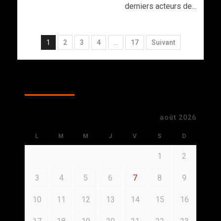
derniers acteurs de...
1
2
3
4
…
17
Suivant
CALENDAR
août 2026
L
M
M
J
V
S
D
1
2
3
4
5
6
7
8
9
10
11
12
13
14
15
16