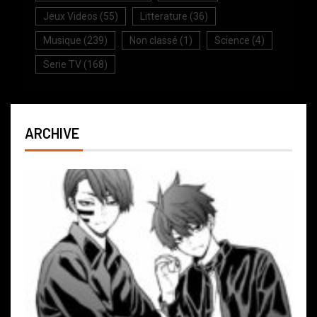
Jeux Videos
(55)
Litterature
(36)
Musique
(239)
Non classé
(1)
Science
(4)
Serie TV
(168)
ARCHIVE