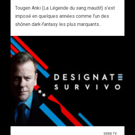
Tougen Anki (La Légende du sang maudit) s’est
imposé en quelques années comme l’un des
shōnen dark‑fantasy les plus marquants...
SERIE TV