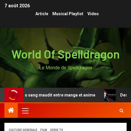
7 août 2026
Article
Musical Playlist
Video
World Of Spelldragon
Le Monde de Spelldragon
u sang maudit entre manga et anime
Designated Surviv
CULTURE GENERALE
FILM
SERIE TV