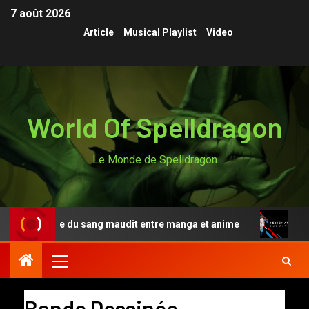
7 août 2026
Article
Musical Playlist
Video
World Of Spelldragon
Le Monde de Spelldragon
 légende du sang maudit entre manga et anime
Designat
Bande Dessinée