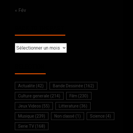
« Fév
BACK TO THE PAST
SELECTION
Actualite
(42)
Bande Dessinée
(162)
Culture generale
(214)
Film
(230)
Jeux Videos
(55)
Litterature
(36)
Musique
(239)
Non classé
(1)
Science
(4)
Serie TV
(168)