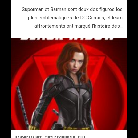
Superman et Batman sont deux des figures les
plus emblématiques de DC Comics, et leurs
affrontements ont marqué l’histoire des...
BANDE DESSINÉE
CULTURE GENERALE
FILM