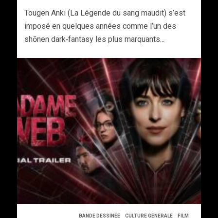
Tougen Anki (La Légende du sang maudit) s’est
imposé en quelques années comme l’un des
shōnen dark‑fantasy les plus marquants...
BANDE DESSINÉE
CULTURE GENERALE
FILM