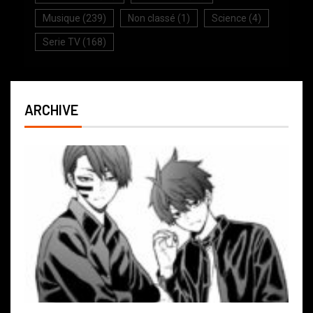
Musique
(239)
Non classé
(1)
Science
(4)
Serie TV
(168)
ARCHIVE