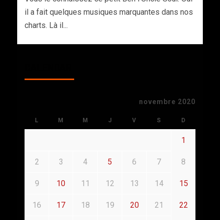
il a fait quelques musiques marquantes dans nos
charts. Là il...
CALENDAR
novembre 2020
L
M
M
J
V
S
D
1
2
3
4
5
6
7
8
9
10
11
12
13
14
15
16
17
18
19
20
21
22