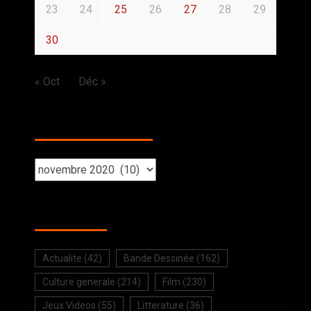
23
24
25
26
27
28
29
30
« Oct
Déc »
BACK TO THE PAST
SELECTION
Actualite
(42)
Bande Dessinée
(162)
Culture generale
(214)
Film
(230)
Jeux Videos
(55)
Litterature
(36)