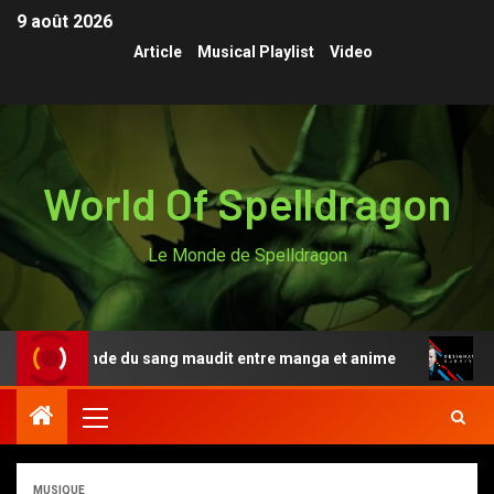
9 août 2026
Article
Musical Playlist
Video
World Of Spelldragon
Le Monde de Spelldragon
 la légende du sang maudit entre manga et anime
Desig
MUSIQUE