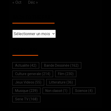
« Oct
Déc »
BACK TO THE PAST
SELECTION
Actualite
(42)
Bande Dessinée
(162)
Culture generale
(214)
Film
(230)
Jeux Videos
(55)
Litterature
(36)
Musique
(239)
Non classé
(1)
Science
(4)
Serie TV
(168)