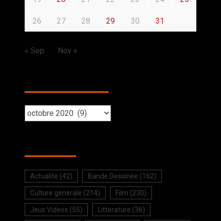
26
27
28
29
30
31
« Sep
Nov »
BACK TO THE PAST
SELECTION
Actualite
(42)
Bande Dessinée
(162)
Culture generale
(214)
Film
(230)
Jeux Videos
(55)
Litterature
(36)