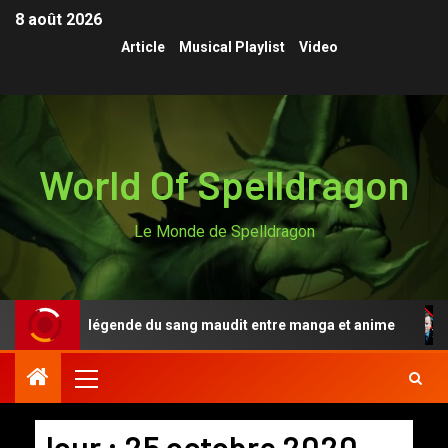
8 août 2026
Article
Musical Playlist
Video
World Of Spelldragon
Le Monde de Spelldragon
n Anki, la légende du sang maudit entre manga et anime
Jour :
25 octobre 2020