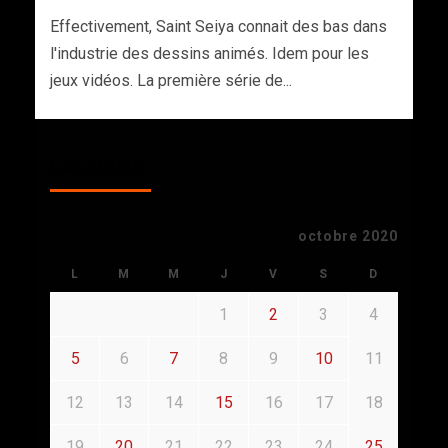
Effectivement, Saint Seiya connait des bas dans
l'industrie des dessins animés. Idem pour les
jeux vidéos. La première série de...
CALENDAR
octobre 2020
L
M
M
J
V
S
D
1
2
3
4
5
6
7
8
9
10
11
12
13
14
15
16
17
18
19
20
21
22
23
24
25