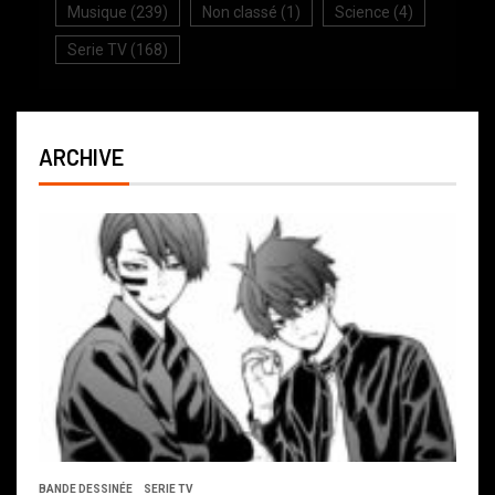
Musique
(239)
Non classé
(1)
Science
(4)
Serie TV
(168)
ARCHIVE
BANDE DESSINÉE
SERIE TV