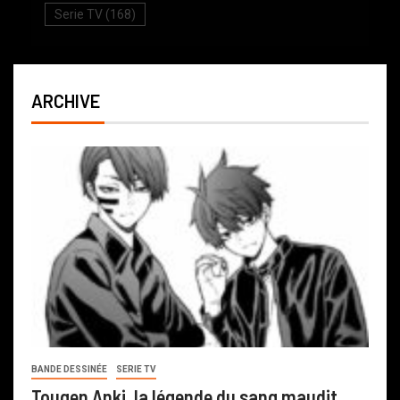
Serie TV
(168)
ARCHIVE
BANDE DESSINÉE
SERIE TV
Tougen Anki, la légende du sang maudit