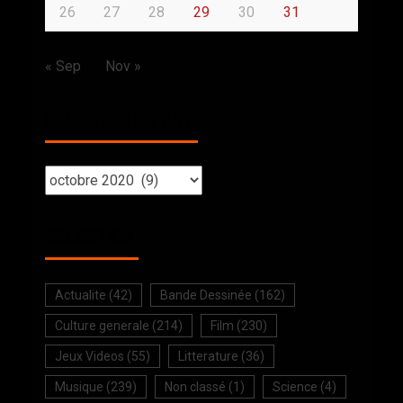
26
27
28
29
30
31
« Sep
Nov »
BACK TO THE PAST
SELECTION
Actualite
(42)
Bande Dessinée
(162)
Culture generale
(214)
Film
(230)
Jeux Videos
(55)
Litterature
(36)
Musique
(239)
Non classé
(1)
Science
(4)