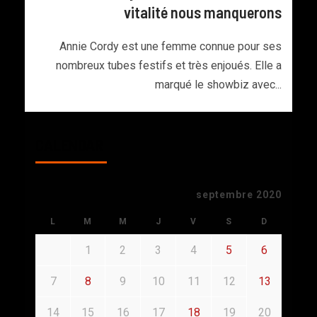
vitalité nous manquerons
Annie Cordy est une femme connue pour ses
nombreux tubes festifs et très enjoués. Elle a
marqué le showbiz avec...
CALENDAR
septembre 2020
L
M
M
J
V
S
D
1
2
3
4
5
6
7
8
9
10
11
12
13
14
15
16
17
18
19
20