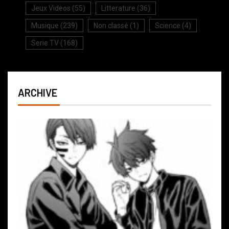
Jeux Videos
(55)
Litterature
(36)
Musique
(239)
Non classé
(1)
Science
(4)
Serie TV
(168)
ARCHIVE