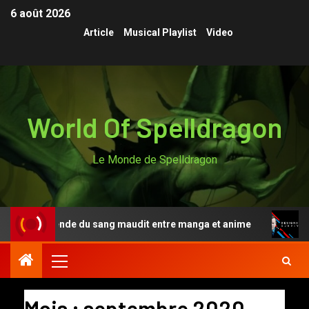
6 août 2026
Article
Musical Playlist
Video
World Of Spelldragon
Le Monde de Spelldragon
 la légende du sang maudit entre manga et anime
Desig
Mois :
septembre 2020