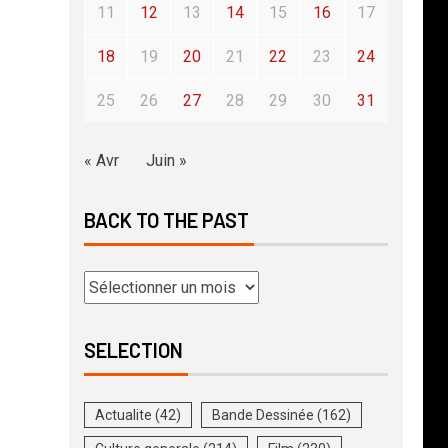
11
12
13
14
15
16
17
18
19
20
21
22
23
24
25
26
27
28
29
30
31
« Avr
Juin »
BACK TO THE PAST
SELECTION
Actualite
(42)
Bande Dessinée
(162)