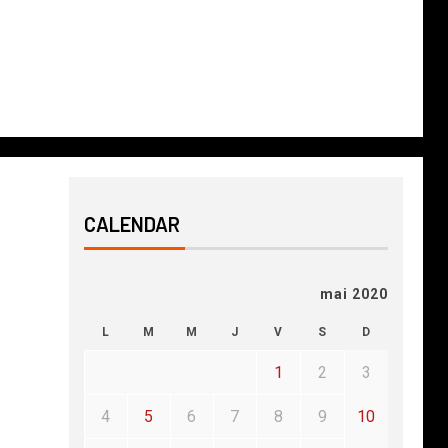
CALENDAR
mai 2020
L
M
M
J
V
S
D
1
2
3
4
5
6
7
8
9
10