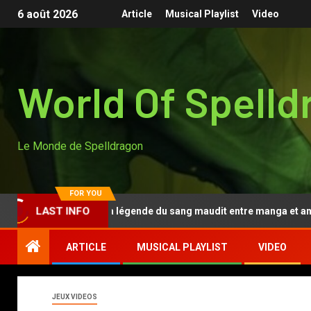
6 août 2026
Article
Musical Playlist
Video
World Of Spelld
Le Monde de Spelldragon
FOR YOU
Tougen Anki, la légende du sang maudit entre manga et anime
LAST INFO
ARTICLE
MUSICAL PLAYLIST
VIDEO
JEUX VIDEOS