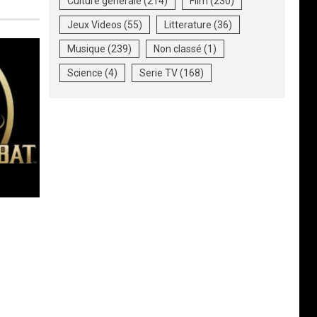
Culture generale
(214)
Film
(230)
Jeux Videos
(55)
Litterature
(36)
Musique
(239)
Non classé
(1)
Science
(4)
Serie TV
(168)