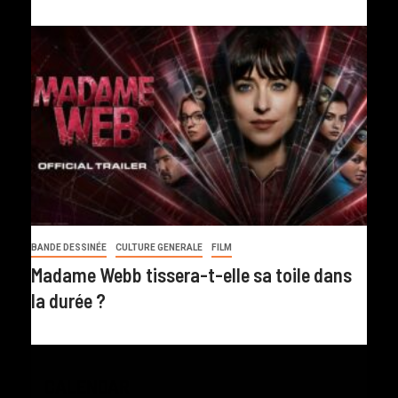
BANDE DESSINÉE
CULTURE GENERALE
FILM
Madame Webb tissera-t-elle sa toile dans
la durée ?
CALENDAR