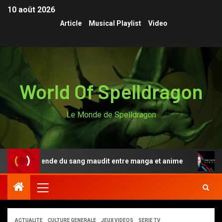
10 août 2026
Article
Musical Playlist
Video
World Of Spelldragon
Le Monde de Spelldragon
, la légende du sang maudit entre manga et anime
Desi
ACTUALITE
CULTURE GENERALE
JEUX VIDEOS
SERIE TV