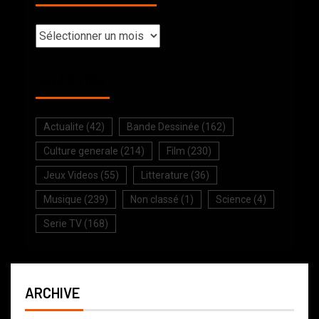
SELECTION
Actualite
(42)
Bande Dessinée
(162)
Culture generale
(214)
Film
(230)
Jeux Videos
(55)
Litterature
(36)
Musique
(239)
Non classé
(1)
Science
(4)
Serie TV
(168)
ARCHIVE