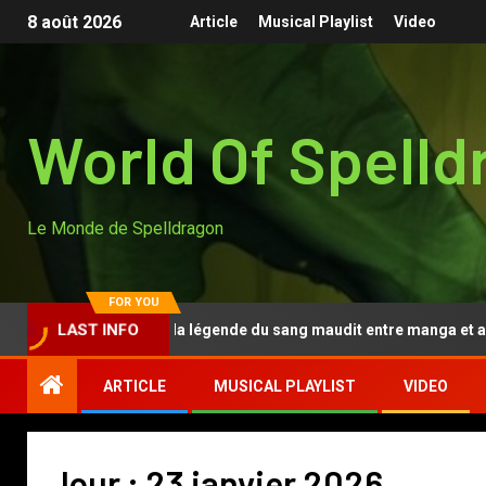
8 août 2026
Article
Musical Playlist
Video
World Of Spelld
Le Monde de Spelldragon
FOR YOU
Tougen Anki, la légende du sang maudit entre manga et ani
LAST INFO
ARTICLE
MUSICAL PLAYLIST
VIDEO
Jour :
23 janvier 2026