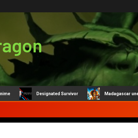
ragon
me
Designated Survivor
Madagascar une fran