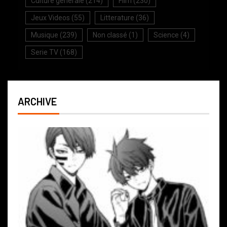
Culture generale
(214)
Film
(230)
Jeux Videos
(55)
Litterature
(36)
Musique
(239)
Non classé
(1)
Science
(4)
Serie TV
(168)
ARCHIVE