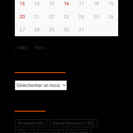
13
14
15
16
17
18
19
20
21
22
23
24
25
26
27
28
29
30
31
« Déc
Fév »
BACK TO THE PAST
SELECTION
Actualite
(42)
Bande Dessinée
(162)