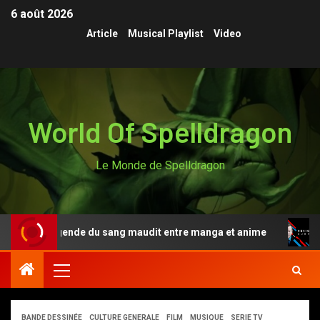
6 août 2026
Article
Musical Playlist
Video
World Of Spelldragon
Le Monde de Spelldragon
, la légende du sang maudit entre manga et anime
Desi
BANDE DESSINÉE
CULTURE GENERALE
FILM
MUSIQUE
SERIE TV