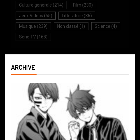
Culture generale
(214)
Film
(230)
Jeux Videos
(55)
Litterature
(36)
Musique
(239)
Non classé
(1)
Science
(4)
Serie TV
(168)
ARCHIVE