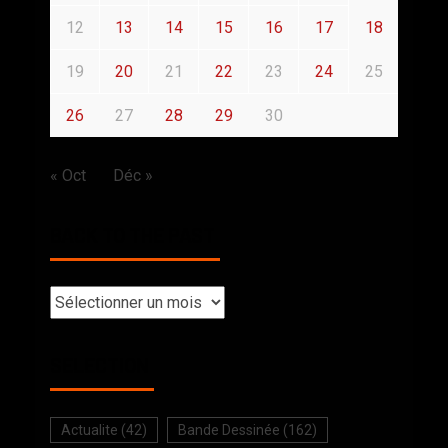
12
13
14
15
16
17
18
19
20
21
22
23
24
25
26
27
28
29
30
« Oct
Déc »
BACK TO THE PAST
SELECTION
Actualite
(42)
Bande Dessinée
(162)