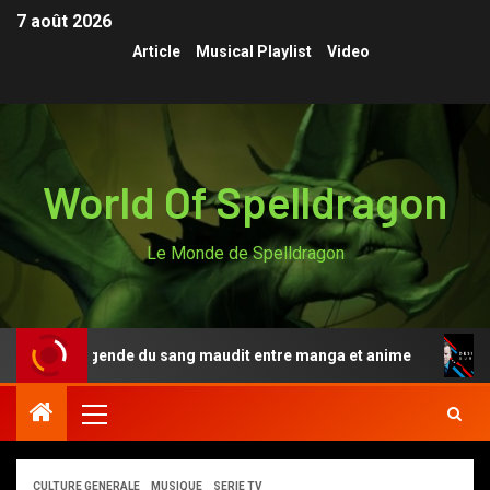
7 août 2026
Article
Musical Playlist
Video
World Of Spelldragon
Le Monde de Spelldragon
nki, la légende du sang maudit entre manga et anime
D
CULTURE GENERALE
MUSIQUE
SERIE TV