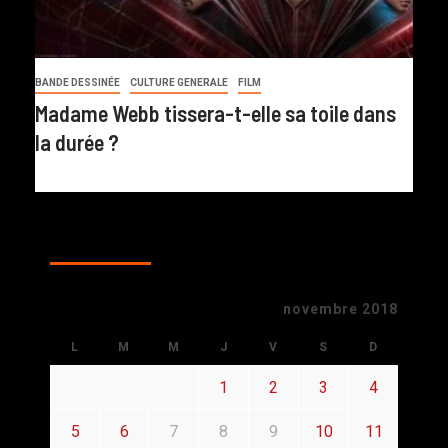
BANDE DESSINÉE
CULTURE GENERALE
FILM
Madame Webb tissera-t-elle sa toile dans
la durée ?
CALENDAR
novembre 2018
L
M
M
J
V
S
D
1
2
3
4
5
6
7
8
9
10
11