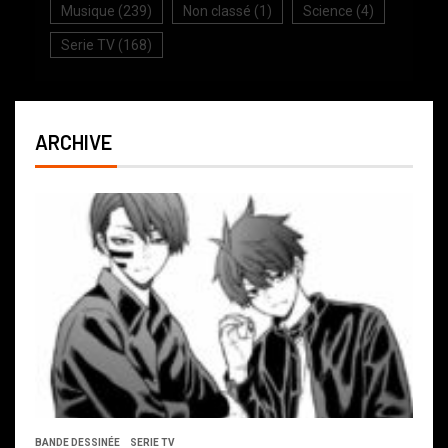
Musique
(239)
Non classé
(1)
Science
(4)
Serie TV
(168)
ARCHIVE
BANDE DESSINÉE
SERIE TV