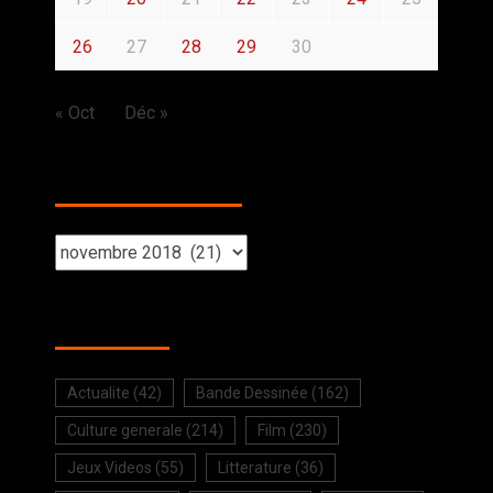
26
27
28
29
30
« Oct
Déc »
BACK TO THE PAST
SELECTION
Actualite
(42)
Bande Dessinée
(162)
Culture generale
(214)
Film
(230)
Jeux Videos
(55)
Litterature
(36)