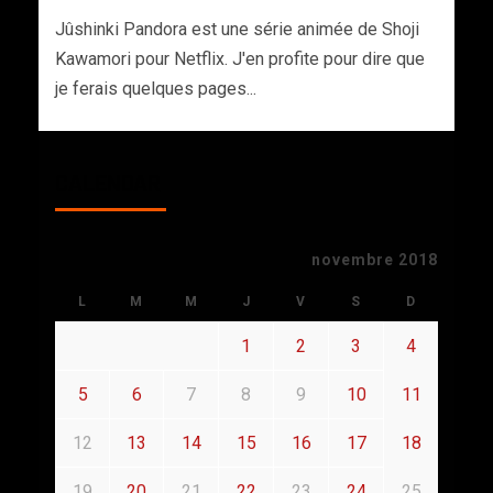
Jûshinki Pandora est une série animée de Shoji
Kawamori pour Netflix. J'en profite pour dire que
je ferais quelques pages...
CALENDAR
novembre 2018
L
M
M
J
V
S
D
1
2
3
4
5
6
7
8
9
10
11
12
13
14
15
16
17
18
19
20
21
22
23
24
25