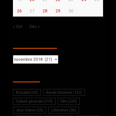
26
27
28
29
30
« Oct
Déc »
BACK TO THE PAST
SELECTION
Actualite
(42)
Bande Dessinée
(162)
Culture generale
(214)
Film
(230)
Jeux Videos
(55)
Litterature
(36)