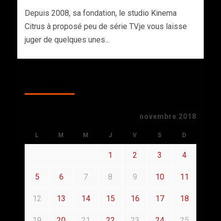
Depuis 2008, sa fondation, le studio Kinema
Citrus à proposé peu de série TV.je vous laisse
juger de quelques unes...
CALENDAR
novembre 2018
L
M
M
J
V
S
D
1
2
3
4
5
6
7
8
9
10
11
12
13
14
15
16
17
18
19
20
21
22
23
24
25