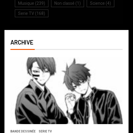
Musique
(239)
Non classé
(1)
Science
(4)
Serie TV
(168)
ARCHIVE
BANDE DESSINÉE
SERIE TV