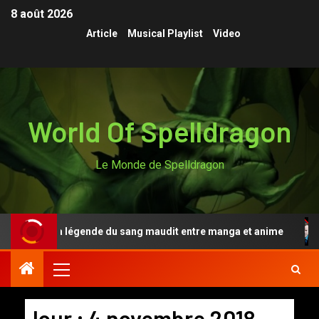
8 août 2026
Article
Musical Playlist
Video
World Of Spelldragon
Le Monde de Spelldragon
en Anki, la légende du sang maudit entre manga et anime
Jour :
4 novembre 2018