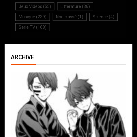
Jeux Videos
(55)
Litterature
(36)
Musique
(239)
Non classé
(1)
Science
(4)
Serie TV
(168)
ARCHIVE