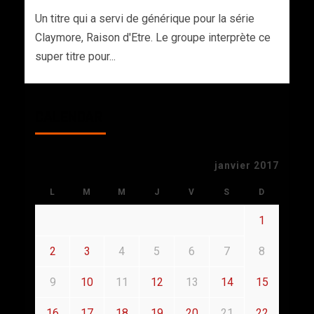
Un titre qui a servi de générique pour la série
Claymore, Raison d'Etre. Le groupe interprète ce
super titre pour...
CALENDAR
janvier 2017
L
M
M
J
V
S
D
1
2
3
4
5
6
7
8
9
10
11
12
13
14
15
16
17
18
19
20
21
22