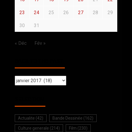
23
24
25
26
27
28
29
30
31
« Déc
Fév »
BACK TO THE PAST
SELECTION
Actualite
(42)
Bande Dessinée
(162)
Culture generale
(214)
Film
(230)