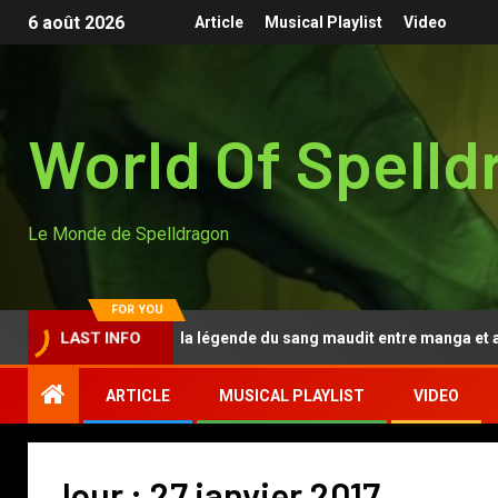
6 août 2026
Article
Musical Playlist
Video
World Of Spelld
Le Monde de Spelldragon
FOR YOU
Tougen Anki, la légende du sang maudit entre manga et ani
LAST INFO
ARTICLE
MUSICAL PLAYLIST
VIDEO
Jour :
27 janvier 2017