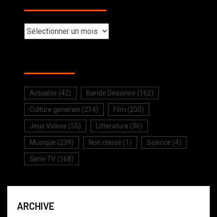
SELECTION
Actualite
(42)
Bande Dessinée
(162)
Culture generale
(214)
Film
(230)
Jeux Videos
(55)
Litterature
(36)
Musique
(239)
Non classé
(1)
Science
(4)
Serie TV
(168)
ARCHIVE