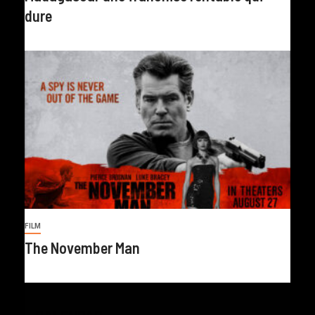
dure
FILM
The November Man