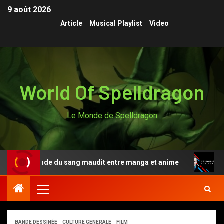
9 août 2026
Article
Musical Playlist
Video
World Of Spelldragon
Le Monde de Spelldragon
a légende du sang maudit entre manga et anime
Designa
BANDE DESSINÉE
CULTURE GENERALE
FILM