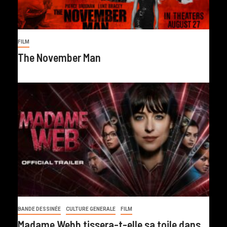
FILM
The November Man
BANDE DESSINÉE
CULTURE GENERALE
FILM
Madame Webb tissera-t-elle sa toile dans