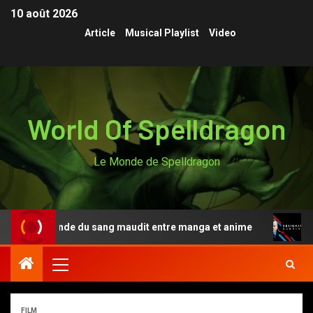
10 août 2026
Article
Musical Playlist
Video
World Of Spelldragon
Le Monde de Spelldragon
la légende du sang maudit entre manga et anime
Design
FILM