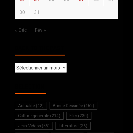
30
31
« Déc
Fév »
BACK TO THE PAST
SELECTION
Actualite
(42)
Bande Dessinée
(162)
Culture generale
(214)
Film
(230)
Jeux Videos
(55)
Litterature
(36)