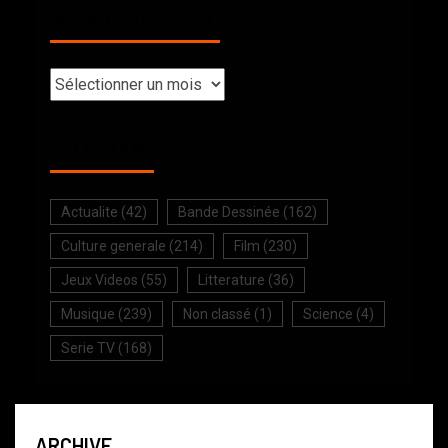
BACK TO THE PAST
SELECTION
Actualite
(42)
Bande Dessinée
(162)
Culture generale
(214)
Film
(230)
Jeux Videos
(55)
Litterature
(36)
Musique
(239)
Non classé
(1)
Science
(4)
Serie TV
(168)
ARCHIVE