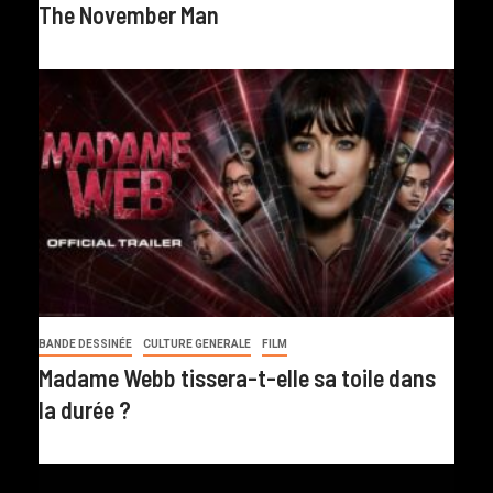
The November Man
BANDE DESSINÉE
CULTURE GENERALE
FILM
Madame Webb tissera-t-elle sa toile dans
la durée ?