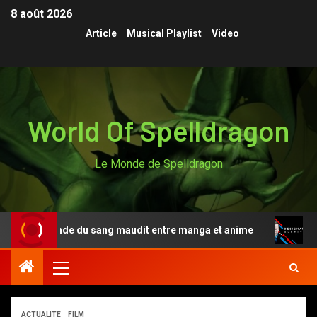
8 août 2026
Article
Musical Playlist
Video
World Of Spelldragon
Le Monde de Spelldragon
 la légende du sang maudit entre manga et anime
Desig
ACTUALITE
FILM