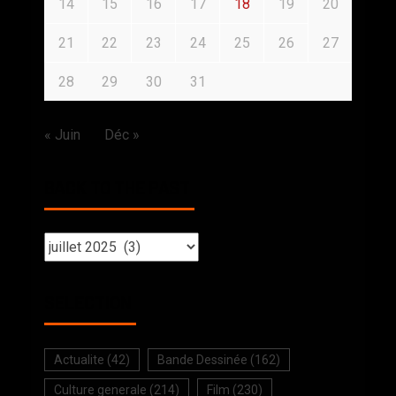
14
15
16
17
18
19
20
21
22
23
24
25
26
27
28
29
30
31
« Juin
Déc »
BACK TO THE PAST
SELECTION
Actualite
(42)
Bande Dessinée
(162)
Culture generale
(214)
Film
(230)