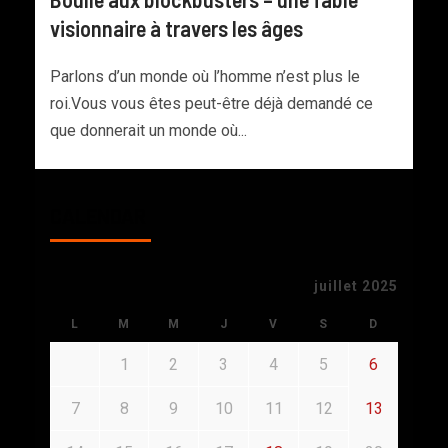
visionnaire à travers les âges
Parlons d’un monde où l’homme n’est plus le
roi.Vous vous êtes peut-être déjà demandé ce
que donnerait un monde où...
CALENDAR
juillet 2025
L
M
M
J
V
S
D
1
2
3
4
5
6
7
8
9
10
11
12
13