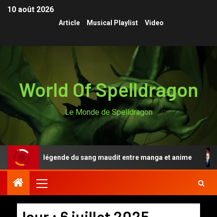
10 août 2026
Article
Musical Playlist
Video
World Of Spelldragon
Le Monde de Spelldragon
en Anki, la légende du sang maudit entre manga et anime
Jour :
6 juillet 2025