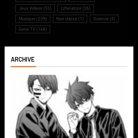
Jeux Videos
(55)
Litterature
(36)
Musique
(239)
Non classé
(1)
Science
(4)
Serie TV
(168)
ARCHIVE