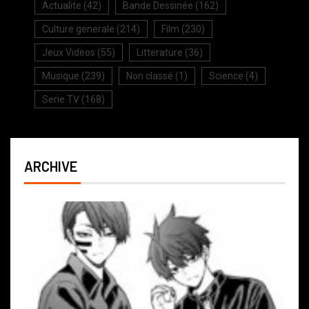
Actualite
(42)
Bande Dessinée
(162)
Culture generale
(214)
Film
(230)
Jeux Videos
(55)
Litterature
(36)
Musique
(239)
Non classé
(1)
Science
(4)
Serie TV
(168)
ARCHIVE