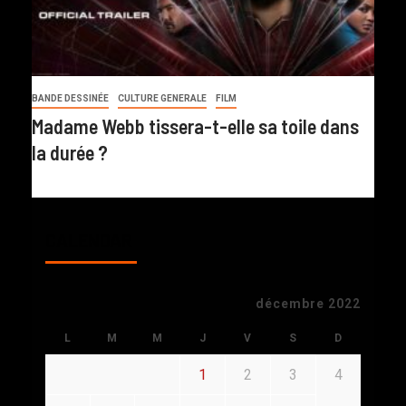
BANDE DESSINÉE
CULTURE GENERALE
FILM
Madame Webb tissera-t-elle sa toile dans
la durée ?
CALENDAR
décembre 2022
L
M
M
J
V
S
D
1
2
3
4