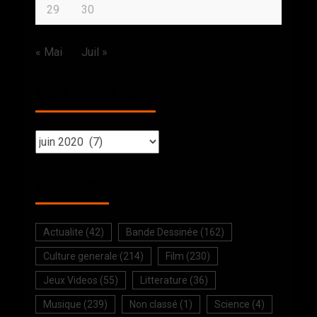
29
30
« Mai
Juil »
BACK TO THE PAST
SELECTION
Actualite
(42)
Bande Dessinée
(162)
Culture generale
(214)
Film
(230)
Jeux Videos
(55)
Litterature
(36)
Musique
(239)
Non classé
(1)
Science
(4)