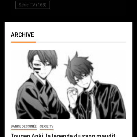
Serie TV
(168)
ARCHIVE
BANDE DESSINÉE
SERIE TV
Tougen Anki, la légende du sang maudit