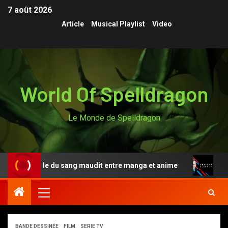
7 août 2026
Article
Musical Playlist
Video
World Of Spelldragon
Le Monde de Spelldragon
légende du sang maudit entre manga et anime
Designat
BANDE DESSINÉE
FILM
SERIE TV