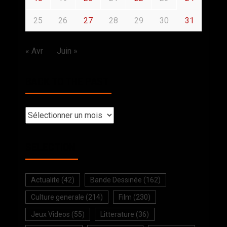
25
26
27
28
29
30
31
« Avr
Juin »
BACK TO THE PAST
SELECTION
Actualite
(42)
Bande Dessinée
(162)
Culture generale
(214)
Film
(230)
Jeux Videos
(55)
Litterature
(36)