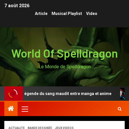
7 août 2026
Article
Musical Playlist
Video
World Of Spelldragon
Le Monde de Spelldragon
Anki, la légende du sang maudit entre manga et anime
ACTUALITE
BANDE DESSINÉE
JEUX VIDEOS