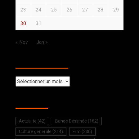
23
24
25
26
27
28
29
30
31
« Nov
Jan »
BACK TO THE PAST
SELECTION
Actualite
(42)
Bande Dessinée
(162)
Culture generale
(214)
Film
(230)