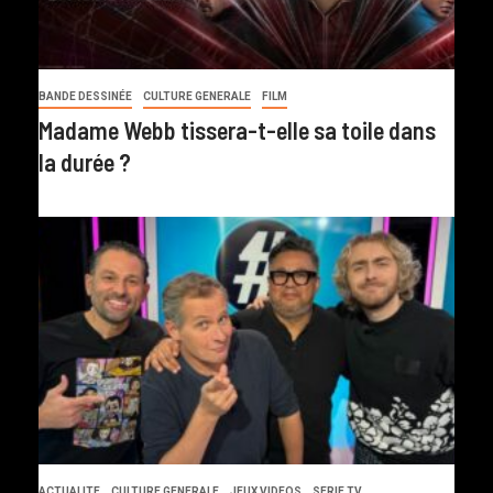
BANDE DESSINÉE
CULTURE GENERALE
FILM
Madame Webb tissera-t-elle sa toile dans
la durée ?
ACTUALITE
CULTURE GENERALE
JEUX VIDEOS
SERIE TV