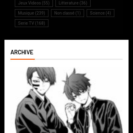
Jeux Videos
(55)
Litterature
(36)
Musique
(239)
Non classé
(1)
Science
(4)
Serie TV
(168)
ARCHIVE