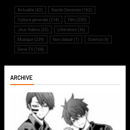
Actualite
(42)
Bande Dessinée
(162)
Culture generale
(214)
Film
(230)
Jeux Videos
(55)
Litterature
(36)
Musique
(239)
Non classé
(1)
Science
(4)
Serie TV
(168)
ARCHIVE