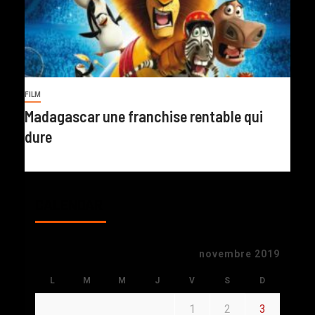
FILM
Madagascar une franchise rentable qui
dure
CALENDAR
novembre 2019
L
M
M
J
V
S
D
1
2
3