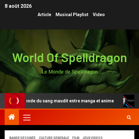
8 août 2026
Article
Musical Playlist
Video
World Of Spelldragon
Le Monde de Spelldragon
, la légende du sang maudit entre manga et anime
Desi
BANDE DESSINÉE
CULTURE GENERALE
FILM
JEUX VIDEOS