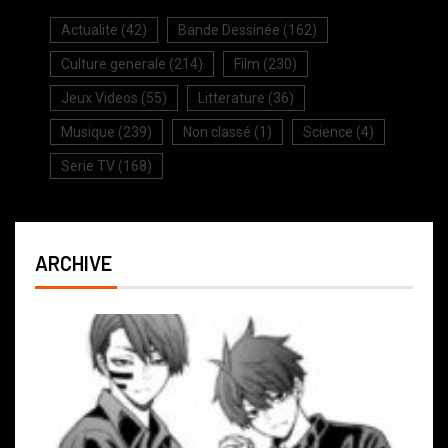
Actualite
(42)
Bande Dessinée
(162)
Culture generale
(214)
Film
(230)
Jeux Videos
(55)
Litterature
(36)
Musique
(239)
Non classé
(1)
Science
(4)
Serie TV
(168)
ARCHIVE