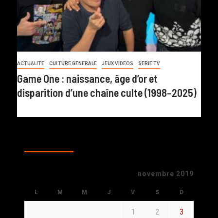
ACTUALITE
CULTURE GENERALE
JEUX VIDEOS
SERIE TV
Game One : naissance, âge d’or et
disparition d’une chaîne culte (1998–2025)
CALENDAR
novembre 2019
L
M
M
J
V
S
D
1
2
3