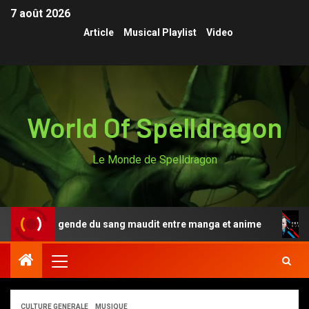
7 août 2026
Article
Musical Playlist
Video
World Of Spelldragon
Le Monde de Spelldragon
nki, la légende du sang maudit entre manga et anime
D
CULTURE GENERALE
MUSIQUE