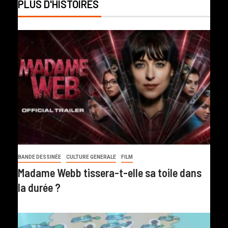
PLUS D'HISTOIRES
BANDE DESSINÉE
CULTURE GENERALE
FILM
Madame Webb tissera-t-elle sa toile dans
la durée ?