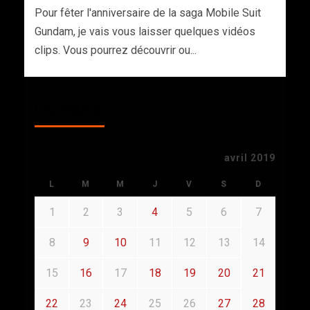
Pour fêter l'anniversaire de la saga Mobile Suit
Gundam, je vais vous laisser quelques vidéos
clips. Vous pourrez découvrir ou...
CALENDAR
avril 2019
L
M
M
J
V
S
D
1
2
3
4
5
6
7
8
9
10
11
12
13
14
15
16
17
18
19
20
21
22
23
24
25
26
27
28