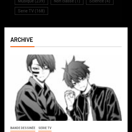
Musique
(239)
Non classé
(1)
Science
(4)
Serie TV
(168)
ARCHIVE
BANDE DESSINÉE
SERIE TV