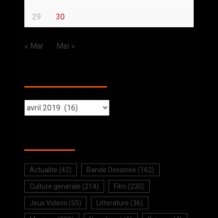
29
30
« Mar
Mai »
BACK TO THE PAST
SELECTION
Actualite
(42)
Bande Dessinée
(162)
Culture generale
(214)
Film
(230)
Jeux Videos
(55)
Litterature
(36)