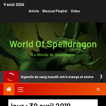
9 août 2026
Article
Musical Playlist
Video
World Of Spelldragon
Le Monde de Spelldragon
n Anki, la légende du sang maudit entre manga et anime
Jour :
30 avril 2019