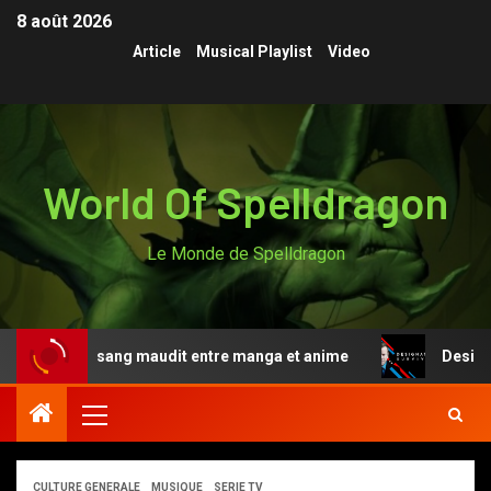
8 août 2026
Article
Musical Playlist
Video
World Of Spelldragon
Le Monde de Spelldragon
légende du sang maudit entre manga et anime
Designate
CULTURE GENERALE
MUSIQUE
SERIE TV