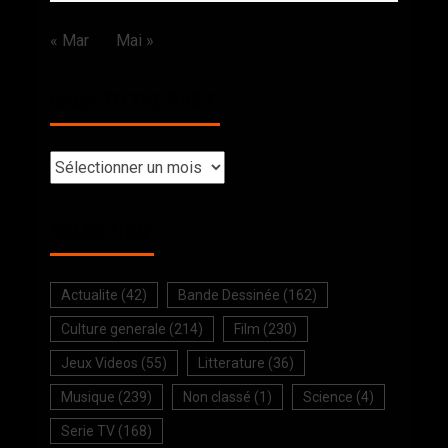
« Mar
Mai »
BACK TO THE PAST
SELECTION
Actualite
(42)
Bande Dessinée
(162)
Culture generale
(214)
Film
(230)
Jeux Videos
(55)
Litterature
(36)
Musique
(239)
Non classé
(1)
Science
(4)
Serie TV
(168)