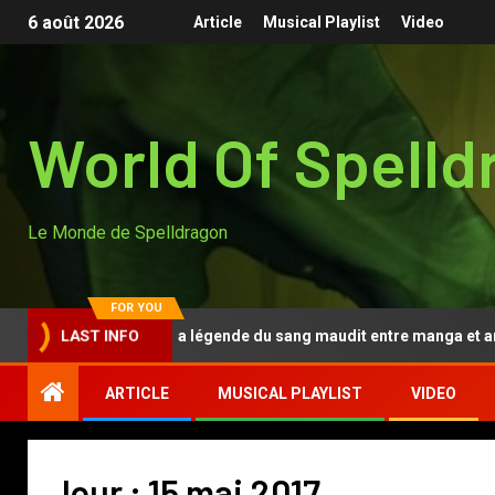
6 août 2026
Article
Musical Playlist
Video
World Of Spelld
Le Monde de Spelldragon
FOR YOU
Tougen Anki, la légende du sang maudit entre manga et anim
LAST INFO
ARTICLE
MUSICAL PLAYLIST
VIDEO
Jour :
15 mai 2017