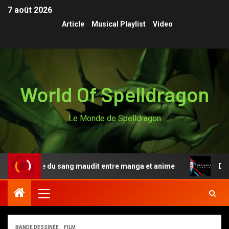
7 août 2026
Article
Musical Playlist
Video
World Of Spelldragon
Le Monde de Spelldragon
égende du sang maudit entre manga et anime
Designate
BANDE DESSINÉE
FILM