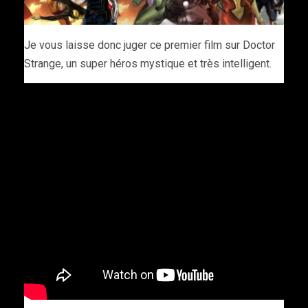
Je vous laisse donc juger ce premier film sur Doctor
Strange, un super héros mystique et très intelligent.