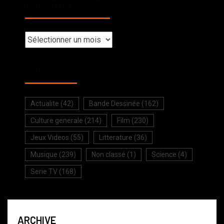
BACK TO THE PAST
SELECTION
Actualite
(42)
Bande Dessinée
(162)
Culture generale
(214)
Film
(230)
Jeux Videos
(55)
Litterature
(36)
Musique
(239)
Non classé
(1)
Science
(4)
Serie TV
(168)
ARCHIVE