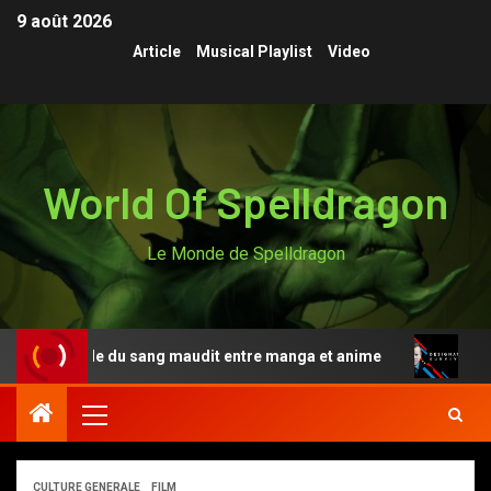
9 août 2026
Article
Musical Playlist
Video
World Of Spelldragon
Le Monde de Spelldragon
a légende du sang maudit entre manga et anime
Designa
CULTURE GENERALE
FILM