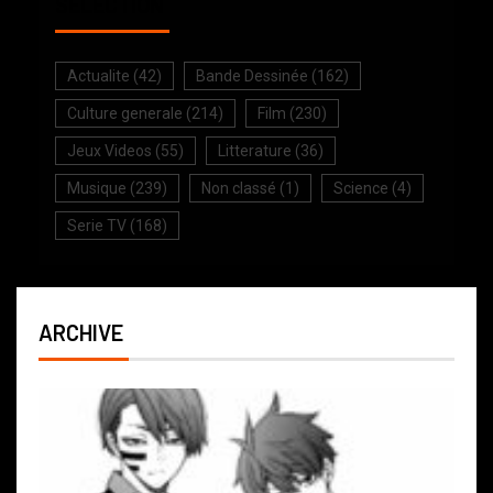
SELECTION
Actualite
(42)
Bande Dessinée
(162)
Culture generale
(214)
Film
(230)
Jeux Videos
(55)
Litterature
(36)
Musique
(239)
Non classé
(1)
Science
(4)
Serie TV
(168)
ARCHIVE