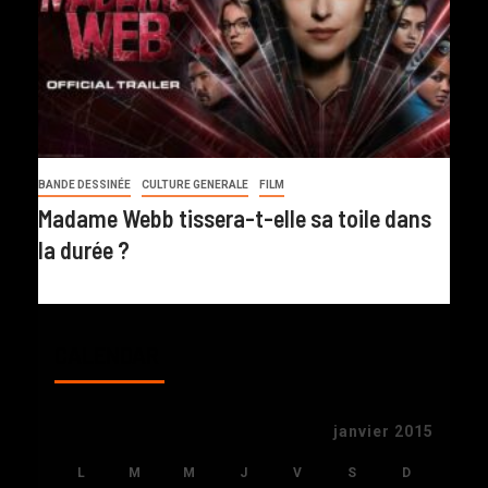
BANDE DESSINÉE
CULTURE GENERALE
FILM
Madame Webb tissera-t-elle sa toile dans
la durée ?
CALENDAR
janvier 2015
L
M
M
J
V
S
D