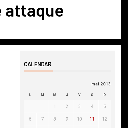
e attaque
CALENDAR
mai 2013
L
M
M
J
V
S
D
1
2
3
4
5
6
7
8
9
10
11
12