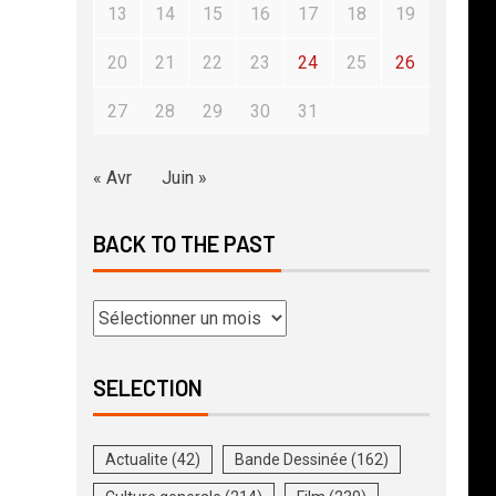
13
14
15
16
17
18
19
20
21
22
23
24
25
26
27
28
29
30
31
« Avr
Juin »
BACK TO THE PAST
SELECTION
Actualite
(42)
Bande Dessinée
(162)