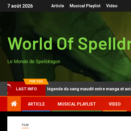
7 août 2026
Article
Musical Playlist
Video
World Of Spelld
Le Monde de Spelldragon
FOR YOU
Tougen Anki, la légende du sang maudit entre manga et anime
LAST INFO
ARTICLE
MUSICAL PLAYLIST
VIDEO
FILM