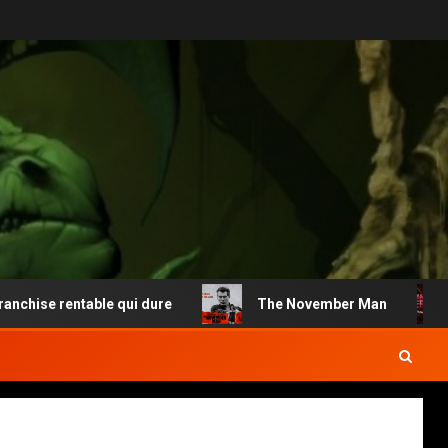
ise rentable qui dure
The November Man
M