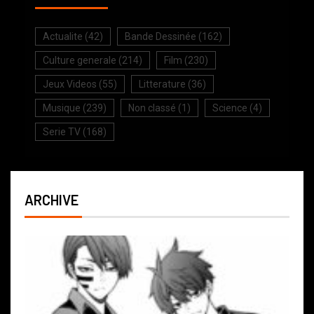
Actualite
(42)
Bande Dessinée
(162)
Culture generale
(214)
Film
(230)
Jeux Videos
(55)
Litterature
(36)
Musique
(239)
Non classé
(1)
Science
(4)
Serie TV
(168)
ARCHIVE