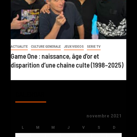
ACTUALITE
CULTURE GENERALE
JEUX VIDEOS
SERIE TV
Game One : naissance, âge d’or et
disparition d’une chaîne culte (1998–2025)
CALENDAR
novembre 2021
L
M
M
J
V
S
D