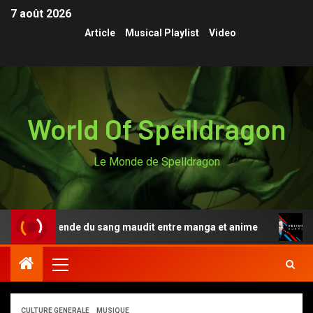
7 août 2026
Article
Musical Playlist
Video
World Of Spelldragon
Le Monde de Spelldragon
i, la légende du sang maudit entre manga et anime
Des
CULTURE GENERALE
MUSIQUE