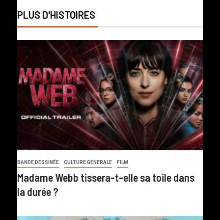
PLUS D'HISTOIRES
BANDE DESSINÉE
CULTURE GENERALE
FILM
Madame Webb tissera-t-elle sa toile dans
la durée ?