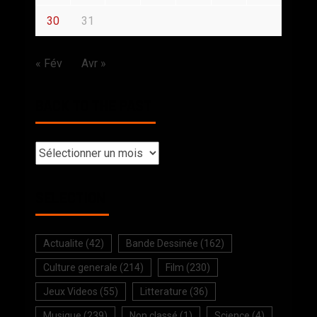
30
31
« Fév
Avr »
BACK TO THE PAST
SELECTION
Actualite
(42)
Bande Dessinée
(162)
Culture generale
(214)
Film
(230)
Jeux Videos
(55)
Litterature
(36)
Musique
(239)
Non classé
(1)
Science
(4)