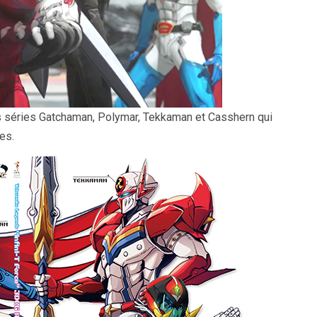
 séries Gatchaman, Polymar, Tekkaman et Casshern qui
es.