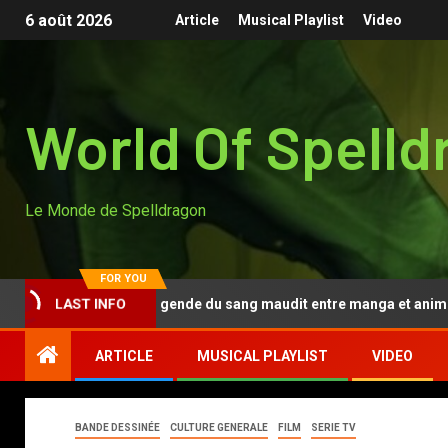
6 août 2026
Article
Musical Playlist
Video
World Of Spelld
Le Monde de Spelldragon
FOR YOU
LAST INFO
gen Anki, la légende du sang maudit entre manga et anime
ARTICLE
MUSICAL PLAYLIST
VIDEO
BANDE DESSINÉE
CULTURE GENERALE
FILM
SERIE TV