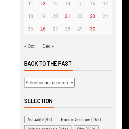
11
12
13
14
15
16
17
18
19
20
21
22
23
24
25
26
27
28
29
30
« Oct
Déc »
BACK TO THE PAST
SELECTION
Actualite
(42)
Bande Dessinée
(162)