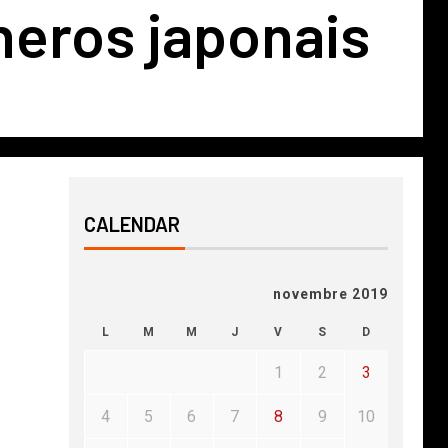
-heros japonais
CALENDAR
novembre 2019
L
M
M
J
V
S
D
1
2
3
4
5
6
7
8
9
10