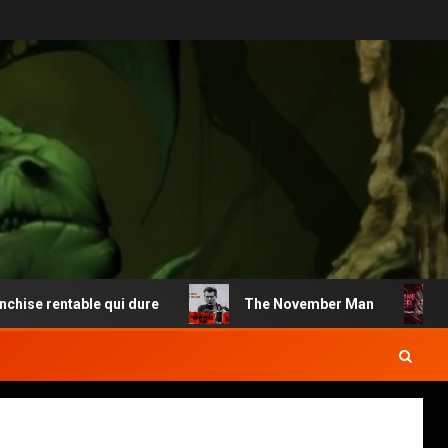
table qui dure
The November Man
Madame W