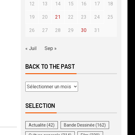
12
13
14
15
16
17
18
19
20
21
22
23
24
25
26
27
28
29
30
31
« Juil
Sep »
BACK TO THE PAST
SELECTION
Actualite
(42)
Bande Dessinée
(162)