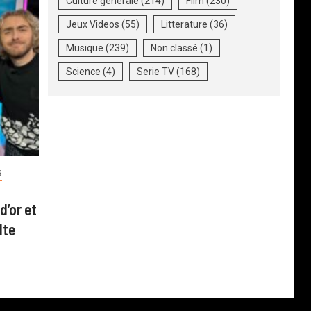
Culture generale
(214)
Film
(230)
Jeux Videos
(55)
Litterature
(36)
Musique
(239)
Non classé
(1)
Science
(4)
Serie TV
(168)
S
d’or et
lte