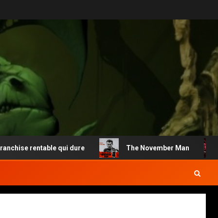
se rentable qui dure
The November Man
M