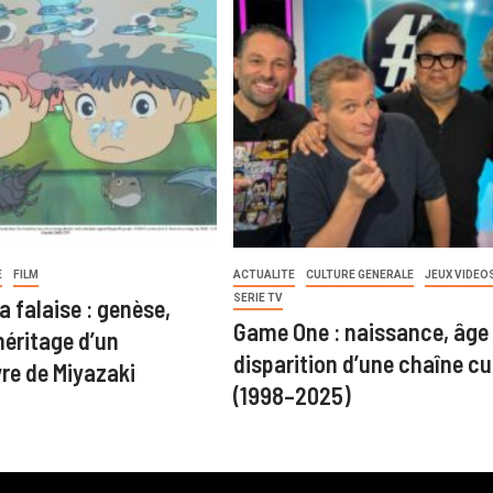
E
FILM
ACTUALITE
CULTURE GENERALE
JEUX VIDEO
SERIE TV
a falaise : genèse,
Game One : naissance, âge 
héritage d’un
disparition d’une chaîne cu
re de Miyazaki
(1998–2025)