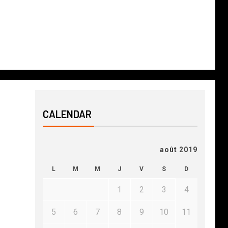
CALENDAR
août 2019
L
M
M
J
V
S
D
1
2
3
4
5
6
7
8
9
10
11