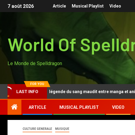
7 août 2026
Article
Musical Playlist
Video
World Of Spelld
Le Monde de Spelldragon
FOR YOU
Tougen Anki, la légende du sang maudit entre manga et anime
LAST INFO
ARTICLE
MUSICAL PLAYLIST
VIDEO
CULTURE GENERALE
MUSIQUE