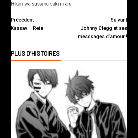
Hikari wa susumu saki ni aru
Précédent
Suivant
Kassav – Rete
Johnny Clegg et ses
messsages d’amour !
PLUS D'HISTOIRES