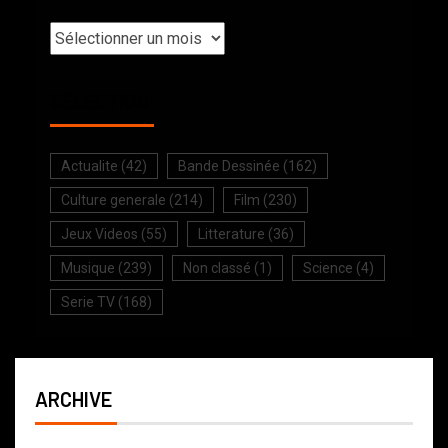
SELECTION
Actualite
(42)
Bande Dessinée
(162)
Culture generale
(214)
Film
(230)
Jeux Videos
(55)
Litterature
(36)
Musique
(239)
Non classé
(1)
Science
(4)
Serie TV
(168)
ARCHIVE