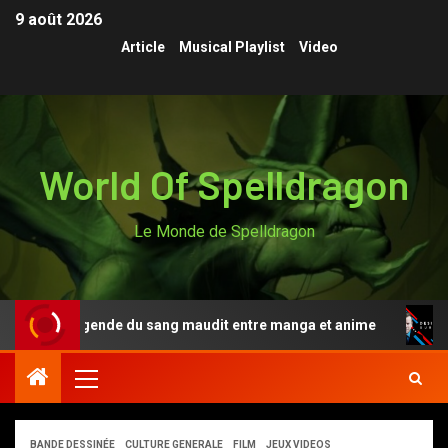
9 août 2026
Article
Musical Playlist
Video
World Of Spelldragon
Le Monde de Spelldragon
nki, la légende du sang maudit entre manga et anime
D
BANDE DESSINÉE
CULTURE GENERALE
FILM
JEUX VIDEOS