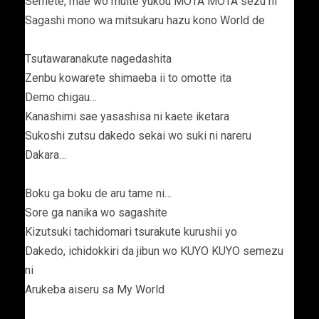
Semete, mae wo muite yukou MOTA MOTA sezu ni
Sagashi mono wa mitsukaru hazu kono World de
Tsutawaranakute nagedashita
Zenbu kowarete shimaeba ii to omotte ita
Demo chigau…
Kanashimi sae yasashisa ni kaete iketara
Sukoshi zutsu dakedo sekai wo suki ni nareru
Dakara…
Boku ga boku de aru tame ni…
Sore ga nanika wo sagashite
Kizutsuki tachidomari tsurakute kurushii yo
Dakedo, ichidokkiri da jibun wo KUYO KUYO semezu
ni
Arukeba aiseru sa My World