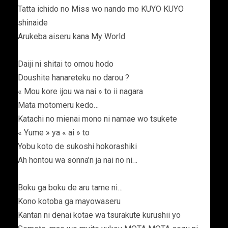
Tatta ichido no Miss wo nando mo KUYO KUYO
shinaide
Arukeba aiseru kana My World
Daiji ni shitai to omou hodo
Doushite hanareteku no darou ?
« Mou kore ijou wa nai » to ii nagara
Mata motomeru kedo…
Katachi no mienai mono ni namae wo tsukete
« Yume » ya « ai » to
Yobu koto de sukoshi hokorashiki
Ah hontou wa sonna’n ja nai no ni…
Boku ga boku de aru tame ni…
Kono kotoba ga mayowaseru
Kantan ni denai kotae wa tsurakute kurushii yo