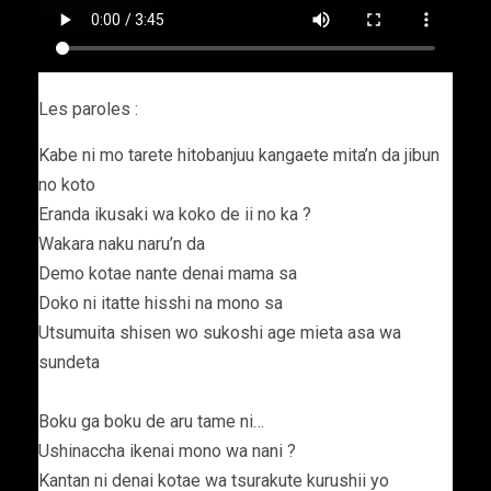
Les paroles :
Kabe ni mo tarete hitobanjuu kangaete mita’n da jibun
no koto
Eranda ikusaki wa koko de ii no ka ?
Wakara naku naru’n da
Demo kotae nante denai mama sa
Doko ni itatte hisshi na mono sa
Utsumuita shisen wo sukoshi age mieta asa wa
sundeta
Boku ga boku de aru tame ni…
Ushinaccha ikenai mono wa nani ?
Kantan ni denai kotae wa tsurakute kurushii yo