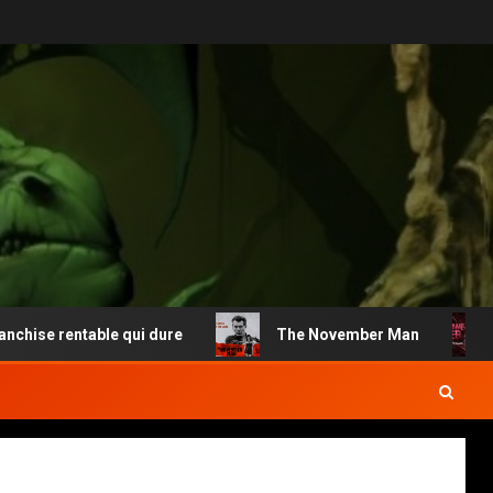
se rentable qui dure
The November Man
M