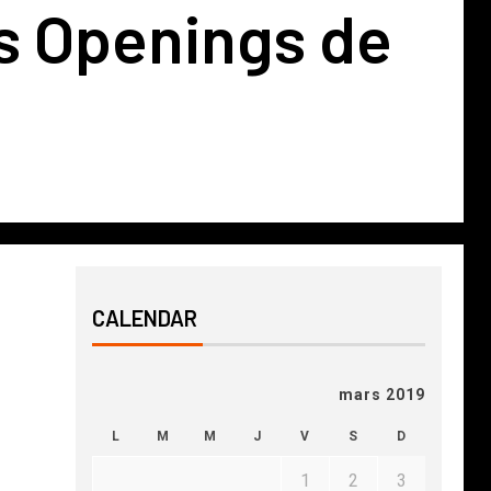
es Openings de
CALENDAR
mars 2019
L
M
M
J
V
S
D
1
2
3