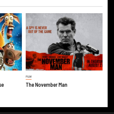
FILM
se
The November Man