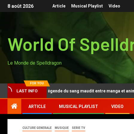
8 août 2026
Article
Musical Playlist
Video
World Of Spelld
Le Monde de Spelldragon
FOR YOU
Tougen Anki, la légende du sang maudit entre manga et anime
LAST INFO
ARTICLE
MUSICAL PLAYLIST
VIDEO
CULTURE GENERALE
MUSIQUE
SERIE TV