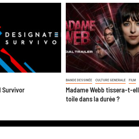
BANDE DESSINÉE
CULTURE GENERALE
FILM
 Survivor
Madame Webb tissera-t-ell
toile dans la durée ?