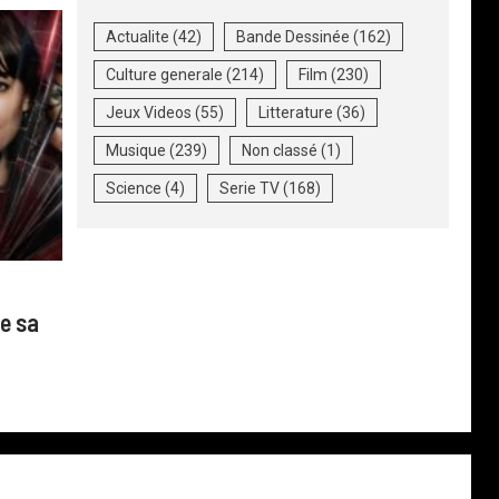
Actualite
(42)
Bande Dessinée
(162)
Culture generale
(214)
Film
(230)
Jeux Videos
(55)
Litterature
(36)
Musique
(239)
Non classé
(1)
Science
(4)
Serie TV
(168)
e sa