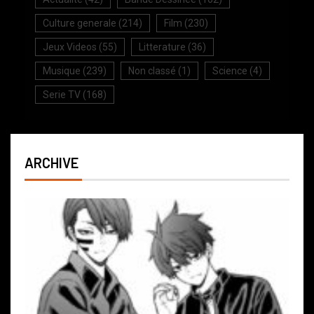
Culture generale
(214)
Film
(230)
Jeux Videos
(55)
Litterature
(36)
Musique
(239)
Non classé
(1)
Science
(4)
Serie TV
(168)
ARCHIVE