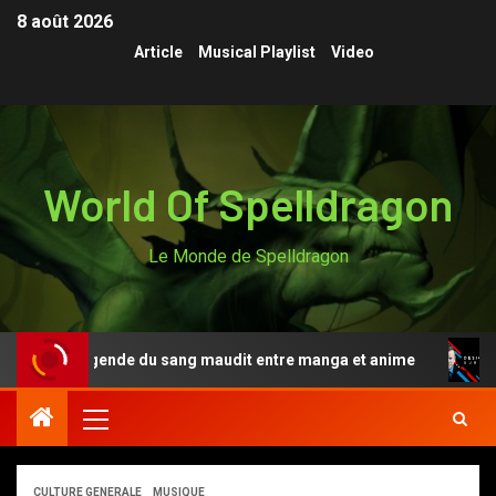
8 août 2026
Article
Musical Playlist
Video
World Of Spelldragon
Le Monde de Spelldragon
nki, la légende du sang maudit entre manga et anime
D
CULTURE GENERALE
MUSIQUE