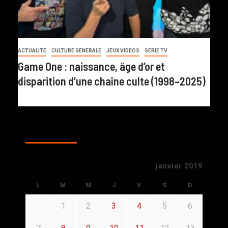
ACTUALITE
CULTURE GENERALE
JEUX VIDEOS
SERIE TV
Game One : naissance, âge d’or et
disparition d’une chaîne culte (1998–2025)
CALENDAR
janvier 2019
L
M
M
J
V
S
D
1
2
3
4
5
6