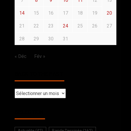
7
8
9
10
11
12
13
14
15
16
17
18
19
20
21
22
23
24
25
26
27
28
29
30
31
« Déc
Fév »
BACK TO THE PAST
SELECTION
Actualite
(42)
Bande Dessinée
(162)