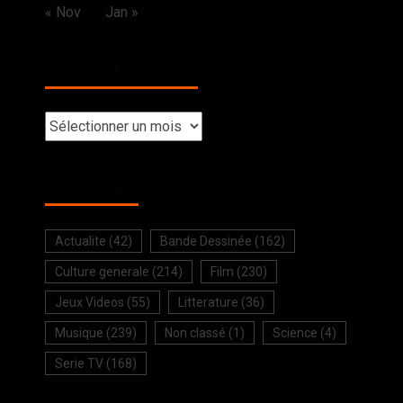
« Nov
Jan »
BACK TO THE PAST
SELECTION
Actualite
(42)
Bande Dessinée
(162)
Culture generale
(214)
Film
(230)
Jeux Videos
(55)
Litterature
(36)
Musique
(239)
Non classé
(1)
Science
(4)
Serie TV
(168)