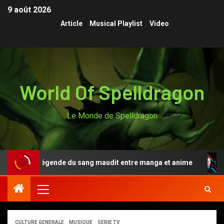
9 août 2026
Article
Musical Playlist
Video
World Of Spelldragon
Le Monde de Spelldragon
Anki, la légende du sang maudit entre manga et anime
CULTURE GENERALE
MUSIQUE
SERIE TV