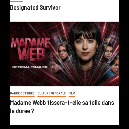
Designated Survivor
BANDE DESSINÉE
CULTURE GENERALE
FILM
Madame Webb tissera-t-elle sa toile dans
la durée ?