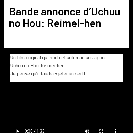
Bande annonce d’Uchuu
no Hou: Reimei-hen
Un film original qui sort cet automne au Japon :
Uchuu no Hou: Reimei-hen.
Je pense qu’il faudra y jeter un oeil !