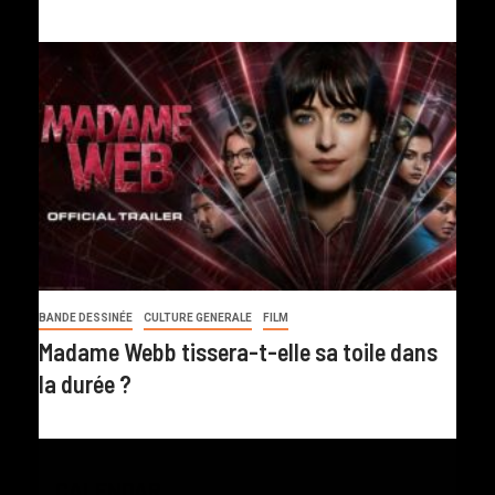
BANDE DESSINÉE
CULTURE GENERALE
FILM
Madame Webb tissera-t-elle sa toile dans
la durée ?
CALENDAR