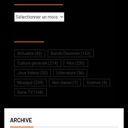
SELECTION
Actualite
(42)
Bande Dessinée
(162)
Culture generale
(214)
Film
(230)
Jeux Videos
(55)
Litterature
(36)
Musique
(239)
Non classé
(1)
Science
(4)
Serie TV
(168)
ARCHIVE