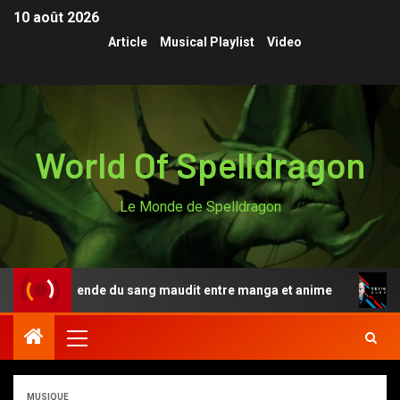
10 août 2026
Article
Musical Playlist
Video
World Of Spelldragon
Le Monde de Spelldragon
ki, la légende du sang maudit entre manga et anime
De
MUSIQUE