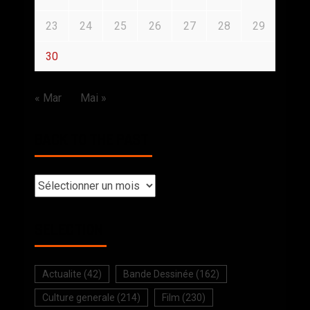
23
24
25
26
27
28
29
30
« Mar
Mai »
BACK TO THE PAST
SELECTION
Actualite
(42)
Bande Dessinée
(162)
Culture generale
(214)
Film
(230)