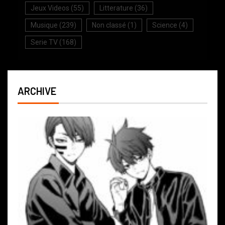
Jeux Videos
(55)
Litterature
(36)
Musique
(239)
Non classé
(1)
Science
(4)
Serie TV
(168)
ARCHIVE