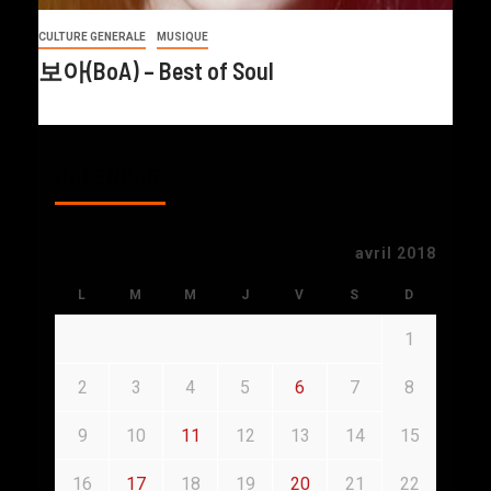
CULTURE GENERALE
MUSIQUE
보아(BoA) – Best of Soul
CALENDAR
avril 2018
L
M
M
J
V
S
D
1
2
3
4
5
6
7
8
9
10
11
12
13
14
15
16
17
18
19
20
21
22