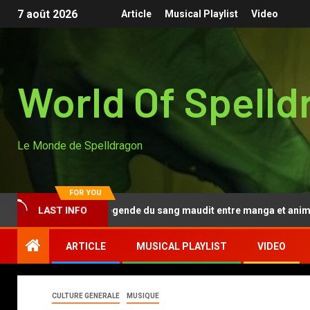
7 août 2026
Article
Musical Playlist
Video
World Of Spelld
Le Monde de Spelldragon
FOR YOU
Tougen Anki, la légende du sang maudit entre manga et anime
LAST INFO
ARTICLE
MUSICAL PLAYLIST
VIDEO
CULTURE GENERALE
MUSIQUE