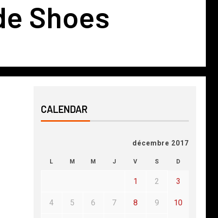
de Shoes
CALENDAR
décembre 2017
L
M
M
J
V
S
D
1
2
3
4
5
6
7
8
9
10