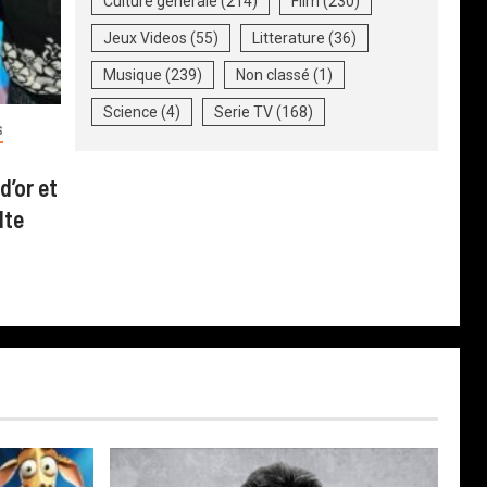
Culture generale
(214)
Film
(230)
Jeux Videos
(55)
Litterature
(36)
Musique
(239)
Non classé
(1)
Science
(4)
Serie TV
(168)
S
d’or et
lte