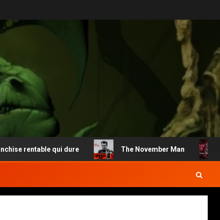
e rentable qui dure
The November Man
Ma