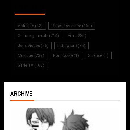
SELECTION
Actualite
(42)
Bande Dessinée
(162)
Culture generale
(214)
Film
(230)
Jeux Videos
(55)
Litterature
(36)
Musique
(239)
Non classé
(1)
Science
(4)
Serie TV
(168)
ARCHIVE