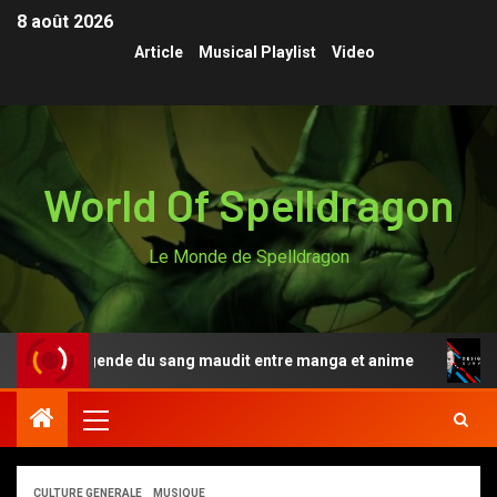
8 août 2026
Article
Musical Playlist
Video
World Of Spelldragon
Le Monde de Spelldragon
ki, la légende du sang maudit entre manga et anime
De
CULTURE GENERALE
MUSIQUE