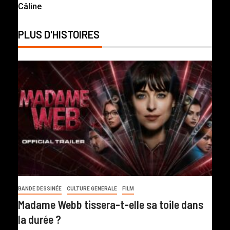
Câline
PLUS D'HISTOIRES
BANDE DESSINÉE
CULTURE GENERALE
FILM
Madame Webb tissera-t-elle sa toile dans
la durée ?