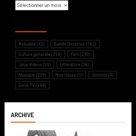
SELECTION
Actualite
(42)
Bande Dessinée
(162)
Culture generale
(214)
Film
(230)
Jeux Videos
(55)
Litterature
(36)
Musique
(239)
Non classé
(1)
Science
(4)
Serie TV
(168)
ARCHIVE