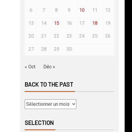
6
7
8
9
10
11
12
13
14
15
16
17
18
19
20
21
22
23
24
25
26
27
28
29
30
« Oct
Déc »
BACK TO THE PAST
SELECTION