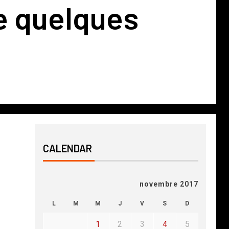
e quelques
CALENDAR
novembre 2017
L
M
M
J
V
S
D
1
2
3
4
5