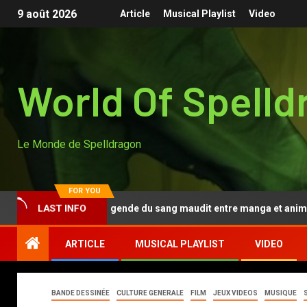
9 août 2026
Article
Musical Playlist
Video
World Of Spelld
Le Monde de Spelldragon
FOR YOU
Tougen Anki, la légende du sang maudit entre manga et anime
LAST INFO
ARTICLE
MUSICAL PLAYLIST
VIDEO
BANDE DESSINÉE
CULTURE GENERALE
FILM
JEUX VIDEOS
MUSIQUE